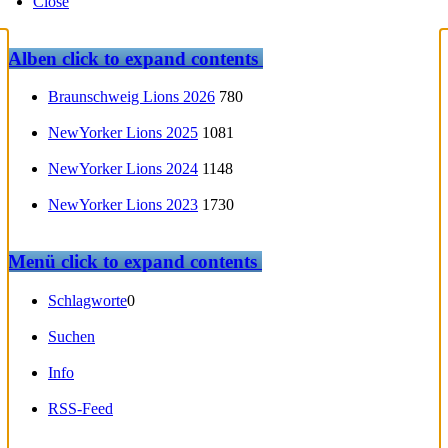
Close
Alben
click to expand contents
Braunschweig Lions 2026
780
NewYorker Lions 2025
1081
NewYorker Lions 2024
1148
NewYorker Lions 2023
1730
Menü
click to expand contents
Schlagworte
0
Suchen
Info
RSS-Feed