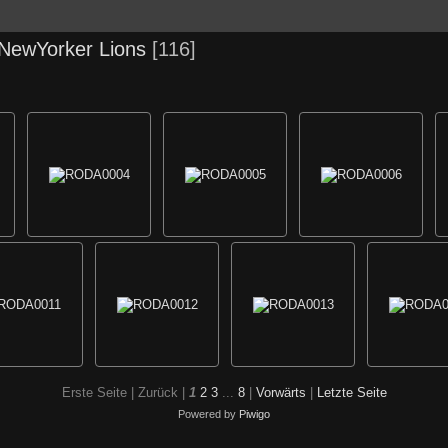
NewYorker Lions
116
Erste Seite |
Zurück |
1
2
3
...
8
|
Vorwärts
|
Letzte Seite
Powered by
Piwigo