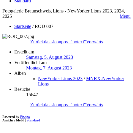
Standard
Fotogalerie Braunschweig Lions - NewYorker Lions 2023, 2024,
2025
Menu
Startseite
/
ROD 007
Zurück
data-iconpos="notext"
Vorwärts
Erstellt am
Samstag, 5. August 2023
Veröffentlicht am
Montag, 7. August 2023
Alben
NewYorker Lions 2023
/
MNRX-NewYorker
Lions
Besuche
15647
Zurück
data-iconpos="notext"
Vorwärts
Powered by
Piwigo
Ansicht :
Mobil
|
Standard