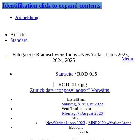
Identifikation
click to expand contents
Anmeldung
Ansicht
Standard
Fotogalerie Braunschweig Lions - NewYorker Lions 2023,
Menu
2024, 2025
Startseite
/
ROD 015
Zurück
data-iconpos="notext"
Vorwärts
Erstellt am
Samstag, 5. August 2023
Veröffentlicht am
Montag, 7. August 2023
Alben
NewYorker Lions 2023
/
MNRX-NewYorker Lions
Besuche
12916