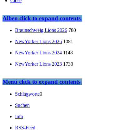
Close
Alben
click to expand contents
Braunschweig Lions 2026
780
NewYorker Lions 2025
1081
NewYorker Lions 2024
1148
NewYorker Lions 2023
1730
Menü
click to expand contents
Schlagworte
0
Suchen
Info
RSS-Feed