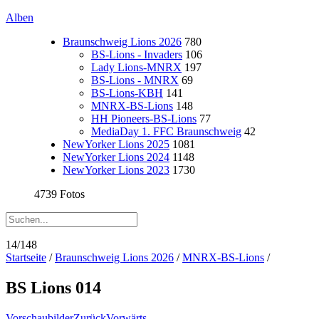
Alben
Braunschweig Lions 2026
780
BS-Lions - Invaders
106
Lady Lions-MNRX
197
BS-Lions - MNRX
69
BS-Lions-KBH
141
MNRX-BS-Lions
148
HH Pioneers-BS-Lions
77
MediaDay 1. FFC Braunschweig
42
NewYorker Lions 2025
1081
NewYorker Lions 2024
1148
NewYorker Lions 2023
1730
4739 Fotos
14/148
Startseite
/
Braunschweig Lions 2026
/
MNRX-BS-Lions
/
BS Lions 014
Vorschaubilder
Zurück
Vorwärts